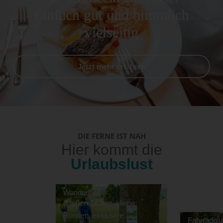
Einfach gut und himmlich
vielseitig
Jetzt mehr erfahren
DIE FERNE IST NAH
Hier kommt die
Urlaubslust
Wanderlust
Großen Touren, kleine
Runden, exklusive
Fahrradgl