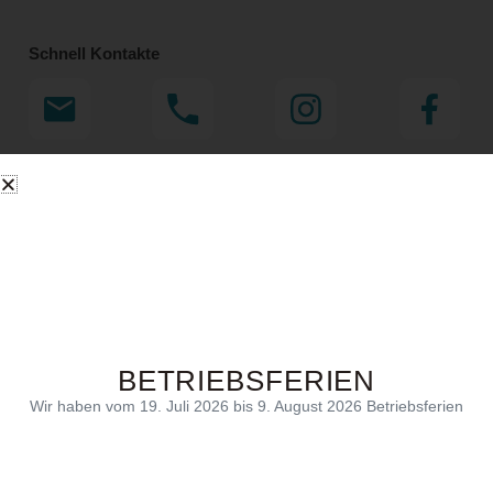
Schnell Kontakte
Links
Übernachten
Westerwald erleben
Restaurant & Feiern
Tagen
Buchen
BETRIEBSFERIEN
Anfahrt
Wir haben vom 19. Juli 2026 bis 9. August 2026 Betriebsferien
Navigation planen