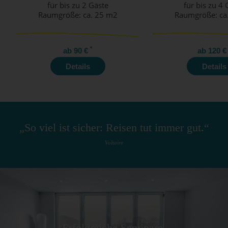
für bis zu 2 Gäste
für bis zu 4 
Raumgröße: ca. 25 m2
Raumgröße: ca
*
ab 90 €
ab 120 
Details
Details
„So viel ist sicher: Reisen tut immer gut.“
Voltaire
Erfolgreiche Seminare,